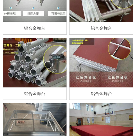
铝合金舞台
铝合金舞台
铝合金舞台
铝合金舞台