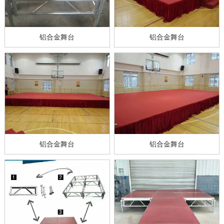
铝合金舞台
铝合金舞台
铝合金舞台
铝合金舞台